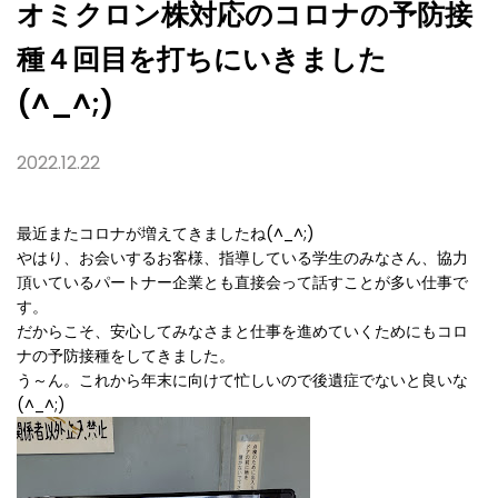
た
オミクロン株対応のコロナの予防接
(^_^;)
種４回目を打ちにいきました
(^_^;)
2022.12.22
最近またコロナが増えてきましたね(^_^;)
やはり、お会いするお客様、指導している学生のみなさん、協力
頂いているパートナー企業とも直接会って話すことが多い仕事で
す。
だからこそ、安心してみなさまと仕事を進めていくためにもコロ
ナの予防接種をしてきました。
う～ん。これから年末に向けて忙しいので後遺症でないと良いな
(^_^;)