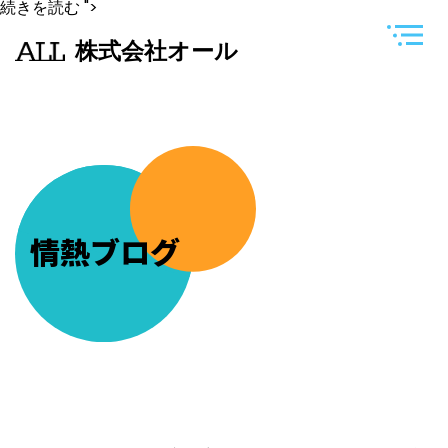
オ
続きを読む
">
ミ
ク
株式会社オール
ロ
ン
株
対
応
の
コ
ロ
ナ
の
予
防
情熱ブログ
接
種
４
回
目
を
打
ち
に
い
き
ま
し