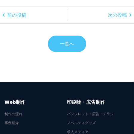
chevron_left
chevron_right
前の投稿
次の投稿
一覧へ
Web制作
印刷物・広告制作
制作の流れ
パンフレット・広告・チラシ
事例紹介
ノベルティグッズ
求人メディア