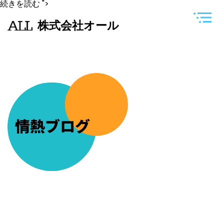
久
続きを読む
">
し
ぶ
株式会社オール
り
に
品
川
に
営
業
に
来
ま
し
た
情熱ブログ
が、
雰
囲
気
が
大
分
変
わ
り
ま
し
た