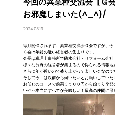
今回の異業種交流会【Ｇ会
グ
レ）
に
お邪魔しまいた(^_^)/
お
邪
魔
し
2024.03.19
ま
い
た
(^_^)/
毎月開催されます、異業種交流会Ｇ会ですが、今回
Ｇ会は年齢の近い経営者の集まりです。
会長は税理士事務所で防水会社・リフォーム会社
様々な分野の経営者が集まるので得られる情報も
さらに年が近いので盛り上がって楽しい会なので
そして今回は以前から伺いたいとお願いしていたL
お任せのコースで前菜３５００円から始まり季節
いや～本当にすべてが美味しい！最高の仲間に最高の