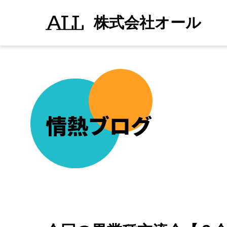
今
続きを読む
">
回
株式会社オール
の
異
業
種
交
流
会
【Ｇ
会】
は
楽
し
情熱ブログ
み
に
し
て
い
た
浦
安
の
LA
TIGRE（ラ
テ
ィ
ー