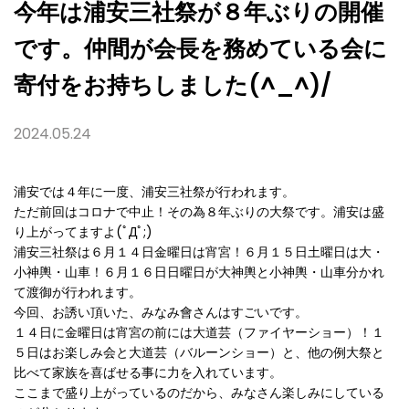
る
今年は浦安三社祭が８年ぶりの開催
会
に
です。仲間が会長を務めている会に
寄
付
を
寄付をお持ちしました(^_^)/
お
持
ち
2024.05.24
し
ま
し
た
浦安では４年に一度、浦安三社祭が行われます。
(^_^)/
ただ前回はコロナで中止！その為８年ぶりの大祭です。浦安は盛
り上がってますよ(ﾟДﾟ;)
浦安三社祭は６月１４日金曜日は宵宮！６月１５日土曜日は大・
小神輿・山車！６月１６日日曜日が大神輿と小神輿・山車分かれ
て渡御が行われます。
今回、お誘い頂いた、みなみ會さんはすごいです。
１４日に金曜日は宵宮の前には大道芸（ファイヤーショー）！１
５日はお楽しみ会と大道芸（バルーンショー）と、他の例大祭と
比べて家族を喜ばせる事に力を入れています。
ここまで盛り上がっているのだから、みなさん楽しみにしている