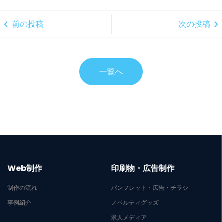
chevron_left
chevron_right
前の投稿
次の投稿
一覧へ
Web制作
印刷物・広告制作
制作の流れ
パンフレット・広告・チラシ
事例紹介
ノベルティグッズ
求人メディア