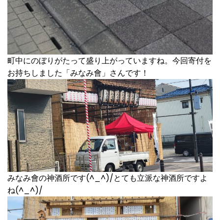
町中にのぼりがたって盛り上がっていますね。今回寄付を
お持ちしました「みなみ會」さんです！
みなみ會の神酒所です(^_^)/とても立派な神酒所ですよ
ね(^_^)/