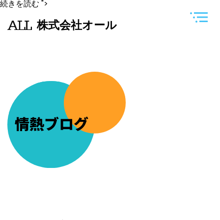
今
続きを読む
">
年
は
株式会社オール
浦
安
三
社
祭
が
８
年
ぶ
り
の
開
情熱ブログ
催
で
す。
仲
間
が
会
長
を
務
め
て
い