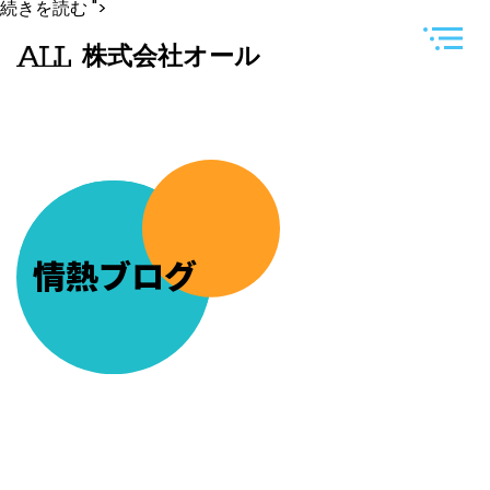
今
続きを読む
">
日
は
株式会社オール
夫
婦
で
長
男
の
授
業
参
観
に
参
情熱ブログ
加
し
ま
し
た
(*^▽^*)