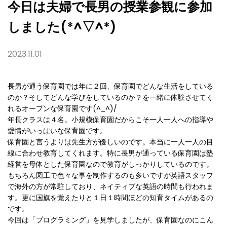
今日は夫婦で長男の授業参観に参加
しました(*^▽^*)
2023.11.01
長男が通う保育園では年に２回、保育園でどんな生活をしている
のか？そしてどんな学びをしているのか？を一緒に体験させてく
れるオープンな保育園です(^_^)/
年長クラスは４名。小規模保育園だからこそ一人一人への指導や
愛情がいっぱいな保育園です。
保育園と言うよりは先生方が優しいのです。本当に一人一人の目
線に合わせ教育してくれます。特に長男が通っている保育園は塾
経営を母体とした保育園なので教育がしっかりしているのです。
もちろん図工で色々な事を制作するのも多いですが英語スタッフ
で海外の方が常駐しており、ネイティブな英語の時間も行われま
す。更に国旗を覚えたりと１日１時間ほどの知育タイムがあるの
です。
今回は「プログラミング」を見学しましたが、保育園なのにこん