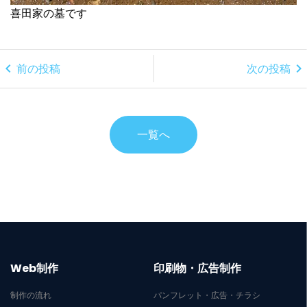
喜田家の墓です
chevron_left
chevron_right
前の投稿
次の投稿
一覧へ
Web制作
印刷物・広告制作
制作の流れ
パンフレット・広告・チラシ