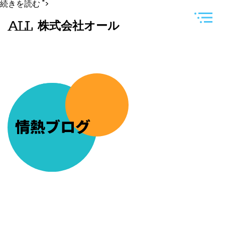
今
続きを読む
">
日
は
株式会社オール
赤
坂
に
お
墓
参
り
に
や
っ
て
き
情熱ブログ
ま
し
た
(^^)/