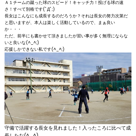
Ａ１チームの蹴った球のスピード！キャッチ力！投げる球の速
さ！すべて別格です(ﾟДﾟ;)
長女はこんなにも成長するのだろうか？それは長女の努力次第だ
と思いますが、本人は楽しく活動しているので、まぁ良い
か・・・
ただ、前半にも書かせて頂きましたが習い事が多く無理にならな
いと良いな(^_^;)
応援しかできない私です(^_^;)
守備で活躍する長女を見れました！入ったころに比べて成
長したな(^_^)