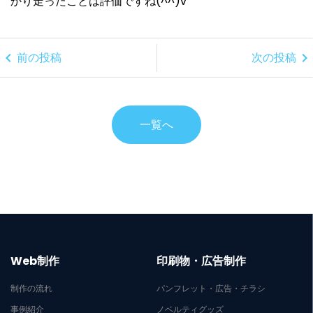
かり走ったことは評価ですね(^^)v
chevron_left
chevron_right
前の投稿
次の投稿
一覧へ
Web制作
印刷物・広告制作
制作の流れ
パンフレット・広告・チラシ
事例紹介
ノベルティグッズ