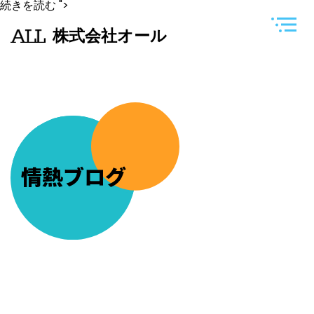
今
続きを読む
">
日
は
株式会社オール
長
女
の
フ
ッ
ト
ベ
ー
ス
の
見
学
情熱ブログ
で
す
(^^)v