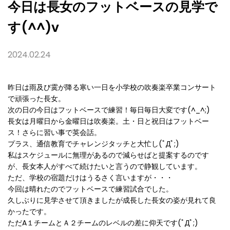
今日は長女のフットベースの見学で
す(^^)v
2024.02.24
昨日は雨及び霙が降る寒い一日を小学校の吹奏楽卒業コンサート
で頑張った長女。
次の日の今日はフットベースで練習！毎日毎日大変です(^_^;)
長女は月曜日から金曜日は吹奏楽。土・日と祝日はフットベー
ス！さらに習い事で英会話。
プラス、通信教育でチャレンジタッチと大忙し(ﾟДﾟ;)
私はスケジュールに無理があるので減らせばと提案するのです
が、長女本人がすべて続けたいと言うので静観しています。
ただ、学校の宿題だけはうるさく言いますが・・・
今回は晴れたのでフットベースで練習試合でした。
久しぶりに見学させて頂きましたが成長した長女の姿が見れて良
かったです。
ただA１チームとＡ２チームのレベルの差に仰天です(ﾟДﾟ;)