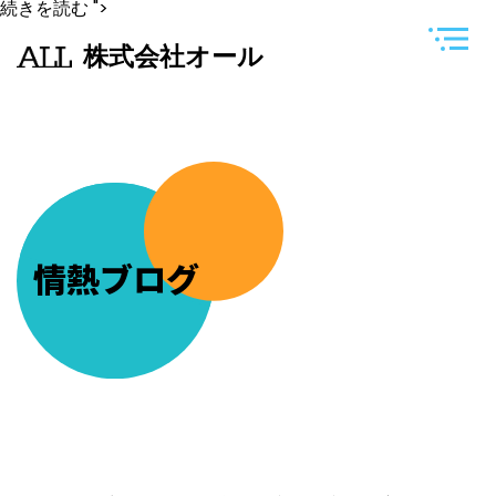
全
続きを読む
">
国
私
株式会社オール
立
大
学
就
職
指
導
研
究
会
主
催
情熱ブログ
の
「第
34
回
就
職
フ
ォ
ー
ラ
ム」
に
参