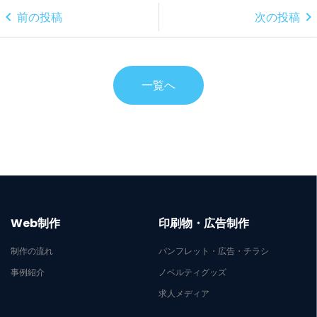
chevron_left
chevron_right
前の投稿
次の投稿
一覧へ
Web制作
印刷物・広告制作
制作の流れ
パンフレット・広告・チラシ
事例紹介
ノベルティグッズ
求人メディア