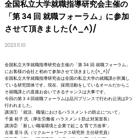
加
全国私立大学就職指導研究会主催の
さ
せ
「第 34 回 就職フォーラム」に参加
て
頂
き
させて頂きました(^_^)/
ま
し
た
2023.11.10
(^_^)/
全国私立大学就職指導研究会主催の「第 34 回 就職フォーラム」
にお客様の会社と初めて参加させて頂きました(^_^)/
全国私立大学就職指導研究会は全国の私立大学の就職課が所属し
ている研究団体です。現在、採用活動をしているオールだからこ
そ就職課との直接お会いできるチャンスは大事です。
今回の第３４回就職フォーラムは品川プリンスで行われ公演は3つ
行われました。
講演① 「就活、職場におけるハラスメントの防止について」
千葉 裕子 氏（厚生労働省 ハラスメント防止対策室長）
講演② 「新しい職場環境と企業で起こる‘育て方改革’」
古屋 星斗 氏（リクルートワークス研究所 主任研究員）