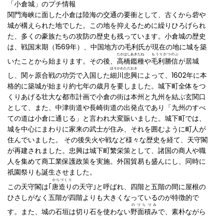
「小倉城」のプチ情報
関門海峡に面した小倉は陸海の交通の要衝として、古くから砦や
城が構えられた地でした。この地を抑えるために繰りひろげられ
た、多くの豪族たちの攻防の歴史も残っています。小倉城の歴史
は、戦国末期（1569年）、中国地方の毛利氏が現在の地に城を築
たかはしあきたね
もうりかつのぶ
いたことから始まります。その後、
高橋鑑種
や
毛利勝信
が居城
ほそかわただおき
し、関ヶ原合戦の功労で入国した
細川忠興
によって、1602年に本
格的に築城が始まり約七年の歳月を要しました。城下町全体をつ
くりあげる壮大な都市計画で小倉の街は本州と九州を結ぶ玄関口
として、また、中津街道や長崎街道の出発点であり「九州のすべ
ての道は小倉に通じる」と言われ大変賑いました。城下町では、
城を中心にまわりに家来の武士が住み、それを囲むように町人が
住んでいました。 その後失火や戦など様々な歴史を経て、天守閣
が再建されました。忠興は城下町繁栄策として、諸国の商人や職
人を集めて商工業保護政策を実施。外国貿易も盛んにし、同時に
祇園祭りも誕生させました。
からづくり
この天守閣は｢
唐造り
の天守｣と呼ばれ、四階と五階の間に屋根の
ひさしがなく五階が四階よりも大きくなっているのが特徴的で
のづらづみ
す。また、城の石垣は切り石を使わない
野面積み
で、素朴ながら