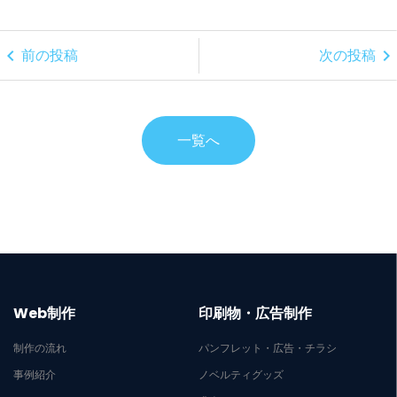
chevron_left
chevron_right
前の投稿
次の投稿
一覧へ
Web制作
印刷物・広告制作
制作の流れ
パンフレット・広告・チラシ
事例紹介
ノベルティグッズ