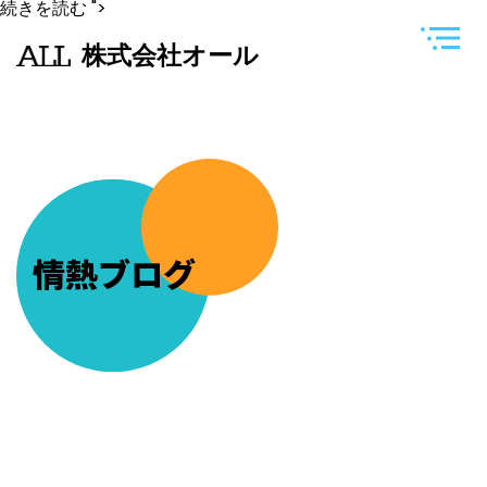
前
続きを読む
">
回
の
株式会社オール
福
岡
出
張
で
紹
介
で
き
な
か
っ
情熱ブログ
た
小
倉
を
紹
介
し
ま
す。