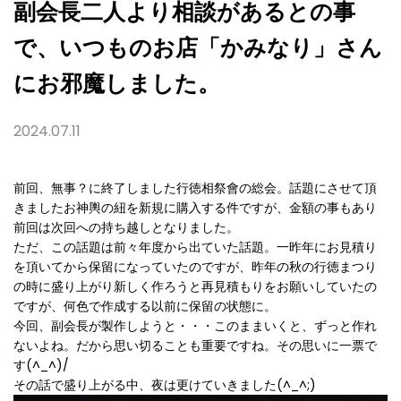
に
副会長二人より相談があるとの事
お
邪
で、いつものお店「かみなり」さん
魔
し
ま
にお邪魔しました。
し
た。
2024.07.11
前回、無事？に終了しました行徳相祭會の総会。話題にさせて頂
きましたお神輿の紐を新規に購入する件ですが、金額の事もあり
前回は次回への持ち越しとなりました。
ただ、この話題は前々年度から出ていた話題。一昨年にお見積り
を頂いてから保留になっていたのですが、昨年の秋の行徳まつり
の時に盛り上がり新しく作ろうと再見積もりをお願いしていたの
ですが、何色で作成する以前に保留の状態に。
今回、副会長が製作しようと・・・このままいくと、ずっと作れ
ないよね。だから思い切ることも重要ですね。その思いに一票で
す(^_^)/
その話で盛り上がる中、夜は更けていきました(^_^;)