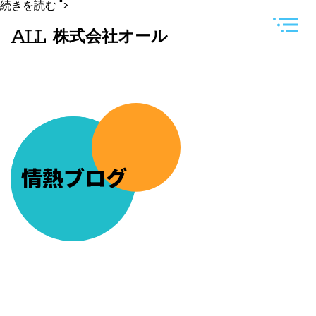
副
続きを読む
">
会
長
株式会社オール
二
人
よ
り
相
談
が
あ
る
と
の
事
情熱ブログ
で、
い
つ
も
の
お
店
「か
み
な
り」
さ
ん