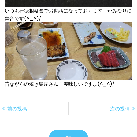
いつも行徳相祭會でお世話になっております。かみなりに
集合です(^_^)/
昔ながらの焼き鳥屋さん！美味しいですよ(^_^)/
chevron_left
chevron_right
前の投稿
次の投稿