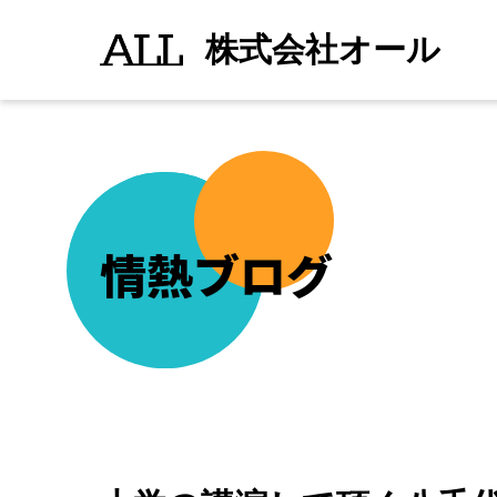
大
続きを読む
">
学
株式会社オール
の
講
演
し
て
頂
く
八
千
代
株
式
情熱ブログ
会
社
の
社
長
と
講
義
の
打
ち
合
わ
せ