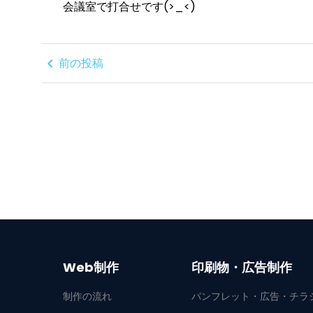
会議室で打合せです(>_<)
chevron_left
前の投稿
Web制作
印刷物・広告制作
制作の流れ
パンフレット・広告・チラ