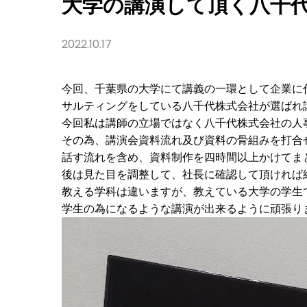
大学の講演して頂く八千
で
す。
2022.10.17
今回、千葉県の大学にて講義の一環として企業に
サルティングをしている八千代株式会社が選ばれ
今回私は講師の立場ではなく八千代株式会社の人事
その為、講演会資料流れ及び資料の骨組みを打合
話す流れを含め、資料制作を四時間以上かけてま
後は見た目を調整して、社長に確認して頂ければ終了
教える学科は違いますが、教えている大学の学生で
学生の為になるような講演が出来るように頑張ります