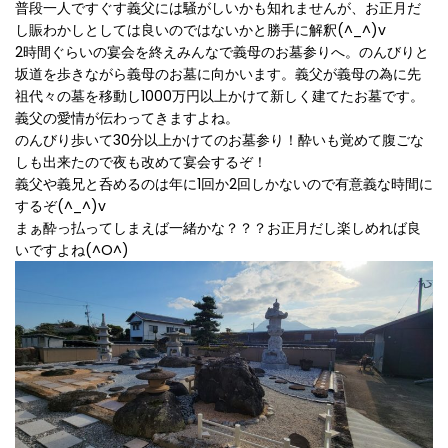
普段一人ですぐす義父には騒がしいかも知れませんが、お正月だ
し賑わかしとしては良いのではないかと勝手に解釈(^_^)v
2時間ぐらいの宴会を終えみんなで義母のお墓参りへ。のんびりと
坂道を歩きながら義母のお墓に向かいます。義父が義母の為に先
祖代々の墓を移動し1000万円以上かけて新しく建てたお墓です。
義父の愛情が伝わってきますよね。
のんびり歩いて30分以上かけてのお墓参り！酔いも覚めて腹ごな
しも出来たので夜も改めて宴会するぞ！
義父や義兄と呑めるのは年に1回か2回しかないので有意義な時間に
するぞ(^_^)v
まぁ酔っ払ってしまえば一緒かな？？？お正月だし楽しめれば良
いですよね(^O^)