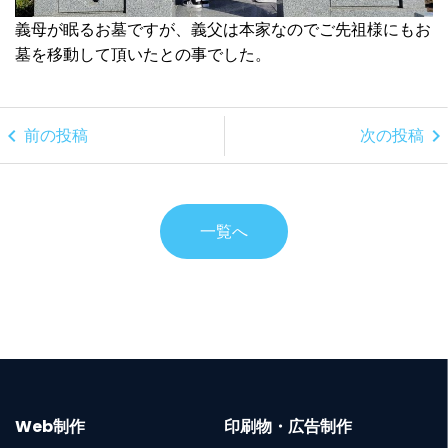
義母が眠るお墓ですが、義父は本家なのでご先祖様にもお
墓を移動して頂いたとの事でした。
chevron_left
chevron_right
前の投稿
次の投稿
一覧へ
Web制作
印刷物・広告制作