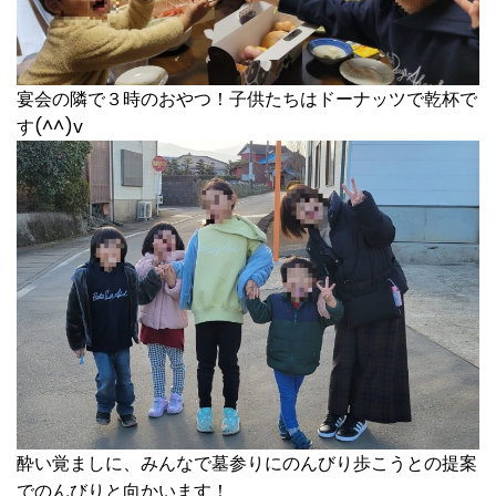
宴会の隣で３時のおやつ！子供たちはドーナッツで乾杯で
す(^^)v
酔い覚ましに、みんなで墓参りにのんびり歩こうとの提案
でのんびりと向かいます！