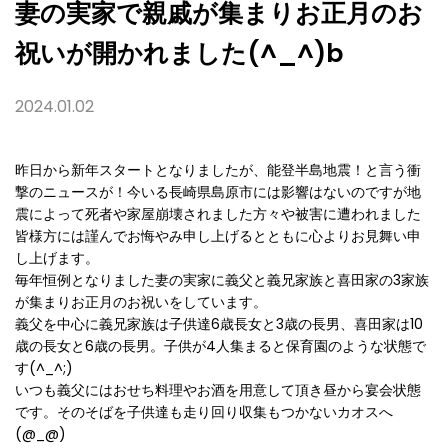
妻の実家で親戚が集まりお正月のお
祝いが開かれました(^_^)b
2024.01.02
昨日から新年スタートとなりましたが、能登半島地震！と言う衝
撃のニュースが！今いる長崎県島原市には影響はないのですが地
震によって死者や家屋崩壊されました方々や被害に遭われました
皆様方には謹んでお悔やみ申し上げるとともに心よりお見舞い申
し上げます。
毎年恒例となりました妻の実家に義父と義兄家族と喜田家の3家族
が集まりお正月のお祝いをしています。
義父を中心に義兄家族は子供達6歳長女と3歳の長男、喜田家は10
歳の長女と6歳の長男。子供が4人集まると保育園のような状態で
す(^_^;)
いつも義父にはおせち料理やお酒を用意して頂き昼から宴会状態
です。そのそばを子供達も走り回り収集もつかないカオスへ
(@_@)