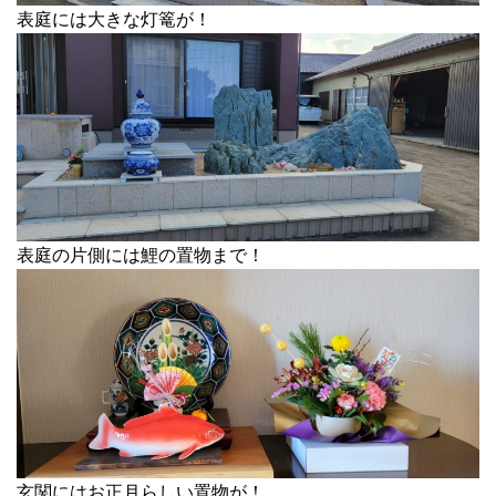
表庭には大きな灯篭が！
表庭の片側には鯉の置物まで！
玄関にはお正月らしい置物が！