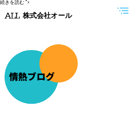
妻
続きを読む
">
の
実
株式会社オール
家
で
親
戚
が
集
ま
り
お
正
月
の
情熱ブログ
お
祝
い
が
開
か
れ
ま
し
た
(^_^)b