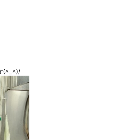
^_^)/