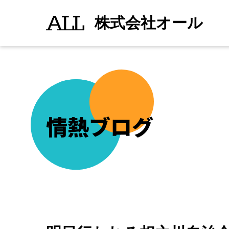
明
続きを読む
">
日
株式会社オール
行
わ
れ
る
相
之
川
自
治
会
青
年
情熱ブログ
会
と
行
徳
相
祭
會
主
催
の
餅
つ
き
の