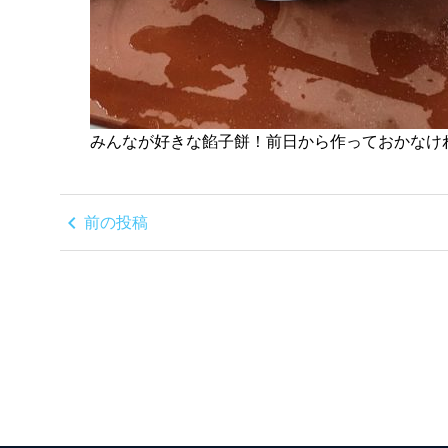
みんなが好きな餡子餅！前日から作っておかなけれ
chevron_left
前の投稿