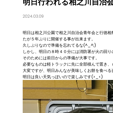
明日行われる相之川自治
準
備
の
お
2024.03.09
手
伝
い！
明日は相之川公園で相之川自治会青年会と行徳相
たが５年ぶりに開催する事が出来ます。
久しぶりなので準備を忘れてるな(^_^;)
しかし、明日の８時４０分には消防署が火の回り
そのためには前日からの準備が大事です。
必要なものは軽トラックに先に全部積んで置き、
大変ですが、明日みんなが美味しくお餅を食べる姿
明日は良い天気っぽいので楽しみです(>_<)