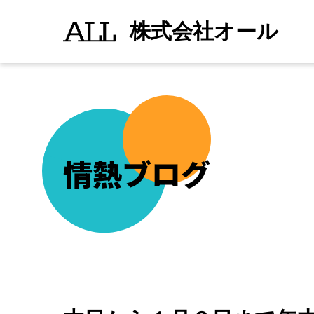
本
続きを読む
">
日
株式会社オール
か
ら
１
月
３
日
ま
で
年
末
年
始
情熱ブログ
の
お
休
み
を
頂
き
ま
す。