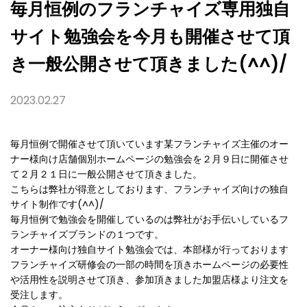
さ
毎月恒例のフランチャイズ専用独自
せ
て
サイト勉強会を今月も開催させて頂
頂
き
一
き一般公開させて頂きました(^^)/
般
公
開
2023.02.27
さ
せ
て
頂
毎月恒例で開催させて頂いています某フランチャイズ主催のオー
き
ま
ナー様向け店舗個別ホームページの勉強会を２月９日に開催させ
し
て２月２１日に一般公開させて頂きました。
た
こちらは弊社が得意としております、フランチャイズ向けの独自
(^^)/
サイト制作です(^^)/
毎月恒例で勉強会を開催しているのは弊社がお手伝いしているフ
ランチャイズブランドの１つです。
オーナー様向け独自サイト勉強会では、本部様が行っております
フランチャイズ研修会の一部の時間を頂きホームページの必要性
や活用性を説明させて頂き、参加頂きました加盟店様より注文を
受注します。