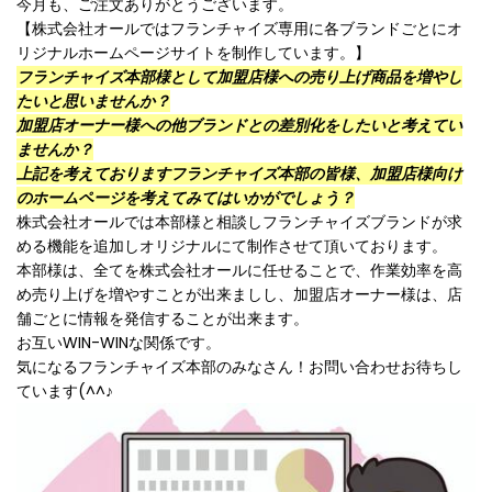
今月も、ご注文ありがとうございます。
【株式会社オールではフランチャイズ専用に各ブランドごとにオ
リジナルホームページサイトを制作しています。】
フランチャイズ本部様として加盟店様への売り上げ商品を増やし
たいと思いませんか？
加盟店オーナー様への他ブランドとの差別化をしたいと考えてい
ませんか？
上記を考えておりますフランチャイズ本部の皆様、
加盟店様向け
のホームページを考えてみてはいかがでしょう？
株式会社オールでは本部様と相談しフランチャイズブランドが求
める機能を追加しオリジナルにて制作させて頂いております。
本部様は、全てを株式会社オールに任せることで、作業効率を高
め売り上げを増やすことが出来ましし、加盟店オーナー様は、店
舗ごとに情報を発信することが出来ます。
お互いWIN-WINな関係です。
気になるフランチャイズ本部のみなさん！お問い合わせお待ちし
ています(^^♪