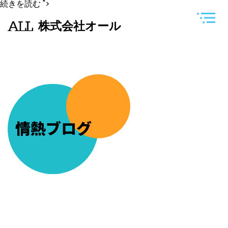
毎
続きを読む
">
月
恒
株式会社オール
例
の
フ
ラ
ン
チ
ャ
イ
ズ
専
用
独
情熱ブログ
自
サ
イ
ト
勉
強
会
を
今
月
も
開
催