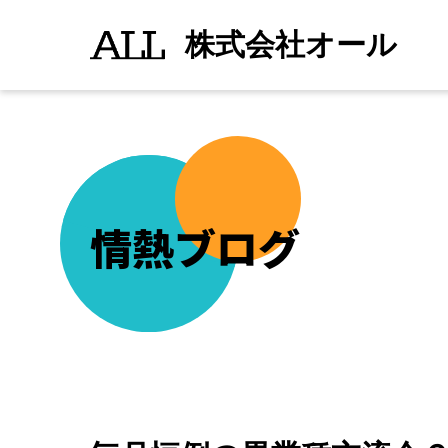
毎
続きを読む
">
月
株式会社オール
恒
例
の
異
業
種
交
流
会
Ｇ
会
が
情熱ブログ
葛
西
駅
の
伊
作
で
行
わ
れ
ま
し
た
(^_^)/