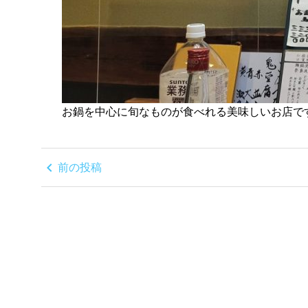
お鍋を中心に旬なものが食べれる美味しいお店です(
chevron_left
前の投稿