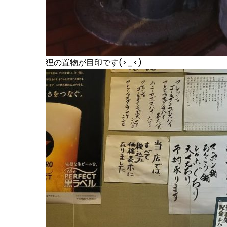
狸の置物が目印です(>_<)