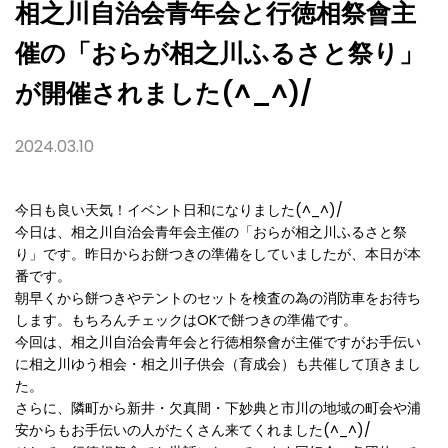
祭
相之川自治会青年会と行徳相祭會主
り」
が
催の「おらが相之川ふるさと祭り」
開
催
さ
が開催されました(^_^)/
れ
ま
し
2024.03.10
た
(^_^)/
今日も良い天気！イベント日和になりました(^_^)/
今日は、相之川自治会青年会主催の「おらが相之川ふるさと祭
り」です。昨日からお餅つきの準備をしていましたが、本日が本
番です。
朝早くから餅つきやテントのセットを検査の為の消防車をお待ち
します。もちろんチェックはOKで餅つきの準備です。
今回は、相之川自治会青年会と行徳相祭會が主催ですがお手伝い
に相之川ゆう相会・相之川子供会（育成会）も共催して頂きまし
た。
さらに、隣町から新井・欠真間・下妙典と市川の地域の町会や浦
安からもお手伝いの人がたくさん来てくれました(^_^)/