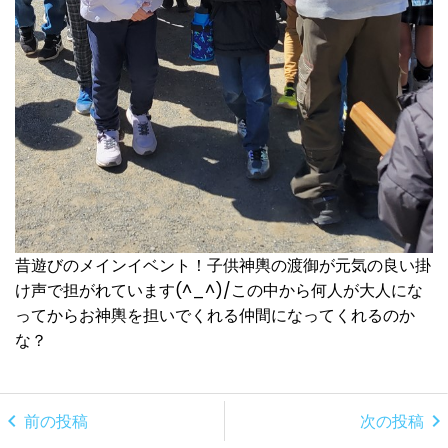
昔遊びのメインイベント！子供神輿の渡御が元気の良い掛
け声で担がれています(^_^)/この中から何人が大人にな
ってからお神輿を担いでくれる仲間になってくれるのか
な？
chevron_left
chevron_right
前の投稿
次の投稿