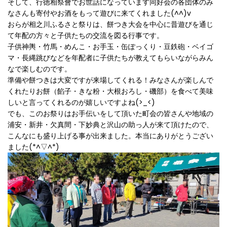
そして、行徳相祭會でお世話になっています同好会の各団体のみ
なさんも寄付やお酒をもって遊びに来てくれました(^^)v
おらが相之川ふるさと祭りは、餅つき大会を中心に昔遊びを通じ
て年配の方々と子供たちの交流を図る行事です。
子供神輿・竹馬・めんこ・お手玉・缶ぽっくり・豆鉄砲・ベイゴ
マ・長縄跳びなどを年配者に子供たちが教えてもらいながらみん
なで楽しむのです。
準備や餅つきは大変ですが来場してくれる！みなさんが楽しんで
くれたりお餅（餡子・きな粉・大根おろし・磯部）を食べて美味
しいと言ってくれるのが嬉しいですよね(>_<)
でも、このお祭りはお手伝いをして頂いた町会の皆さんや地域の
浦安・新井・欠真間・下妙典と沢山の助っ人が来て頂けたので、
こんなにも盛り上げる事が出来ました。本当にありがとうござい
ました(*^▽^*)