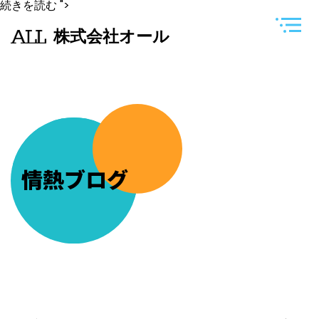
相
続きを読む
">
之
川
株式会社オール
自
治
会
青
年
会
と
行
徳
相
祭
會
情熱ブログ
主
催
の
「お
ら
が
相
之
川
ふ
る
さ
と