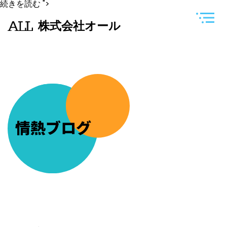
豊
続きを読む
">
洲
市
株式会社オール
場
に
配
達
で
す
が
長
男
を
置
い
情熱ブログ
て
い
け
な
い
の
で
一
緒
に
行
っ
て