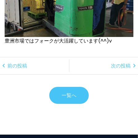
豊洲市場ではフォークが大活躍しています(^^)v
chevron_left
chevron_right
前の投稿
次の投稿
一覧へ