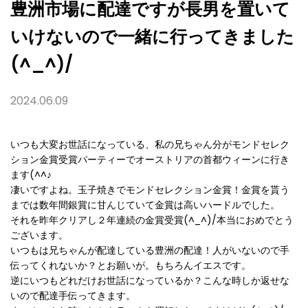
き
豊洲市場に配達ですが長男を置いて
ま
し
いけないので一緒に行ってきました
た
(^_^)/
(^_^)/
2024.06.09
いつも大変お世話になっている、私の兄ちゃん分がモンドセレク
ション金賞受賞パーティーでオーストリアの首都ウィーンに行き
ます(^^♪
凄いですよね。玉子焼きでモンドセレクション金賞！金賞を貰う
までは数年間銀賞に甘んじていて金賞は高いハードルでした。
それを昨年クリアし２年連続の金賞受賞(^_^)/本当におめでとう
ございます。
いつもは兄ちゃんが配達している豊洲の配達！人がいないので手
伝ってくれないか？とお願いが。もちろんイエスです。
逆にいつもどれだけお世話になっているか？こんな時しか返せな
いので配達手伝ってきます。