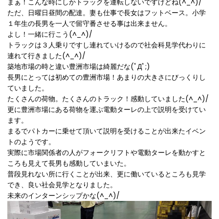
まぁ！こんな時にしかトラックを運転しないですけどね(^_^)/
ただ、日曜日昼間の配達。妻も仕事で長女はフットベース。小学
１年生の長男を一人で留守番させる事は出来ません。
よし！一緒に行こう(^_^)/
トラックは３人乗りですし連れていけるので社会科見学代わりに
連れて行きました(^_^)/
築地市場の時と違い豊洲市場は綺麗だな(ﾟДﾟ;)
長男にとっては初めての豊洲市場！あまりの大きさにびっくりし
ていました。
たくさんの荷物。たくさんのトラック！感動していました(^_^)/
更に豊洲市場にある荷物を運ぶ電動ターレの上で説明を受けてい
ます。
まるでパトカーに乗せて頂いて説明を受けることが出来たイベン
トのようです。
実際に市場関係者の人がフォークリフトや電動ターレを動かすと
ころも見えて長男も感動していまいた。
普段見れない所に行くことが出来、更に働いているところも見学
でき、良い社会見学となりました。
未来のインターンシップかな(^_^)/