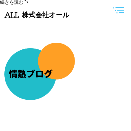
長
続きを読む
">
女
が
株式会社オール
フ
ッ
ト
ベ
ー
ス
が
午
前
中
練
習
情熱ブログ
で
疲
れ
て
帰
っ
て
き
た
の
で
慰
労