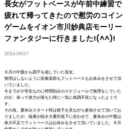
の
長女がフットベースが午前中練習で
コ
イ
疲れて帰ってきたので慰労のコイン
ン
ゲ
ー
ゲームをイオン市川妙典店モーリー
ム
を
ファンタジーに行きました!(^^)!
イ
オ
ン
市
2024.09.07
川
妙
典
店
６月の中盤から調子を崩していた長女。
モ
無理はしないように吹奏楽部もフットベースもお休みをさせて頂
ー
リ
いていました。
ー
今までが小学生なのに時間刻みのスケジュールで無理をしていた
フ
のが、祟って体力が落ちた時に一気に体調不良になったようで
ァ
ン
す。
タ
その為、夏休みスタート時は様子を見ながら参加させて頂いてお
ジ
りましたが、猛暑が続き大量区低下に合わせて、夏休みの中盤は
ー
に
体力不足でフットベースはお休みをさせて頂いていました。８月
行