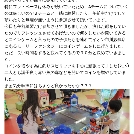
終盤からですが徐々に参加しています。
き
ま
特にフットベースは休みが続いていたため、Aチームについていく
し
のは厳しいのでＢチームと一緒に練習したり、午前中だけでして
た!
頂いたりと無理が無いように参加させて頂いています。
(^^)!
今日も午前練習だけ参加させて頂きましたが、疲れた顔をしてい
たのでリフレッシュさせてあげたいので何をしたいか聞いてみる
とコインゲームと言ったので子供たちを連れてイオン市川妙典店
にあるモーリーファンタジーにコインゲームをしに行きました。
ただ、長い時間をすると疲れてくるので９０分と決めていきまし
た。
コインを増やす為に釣りスピリッツを中心に頑張ってました(>_<)
二人とも調子良く赤い魚の扉などを開いてコインを増やしていま
した。
まぁ気分転換にはちょうど良かったかな？？？