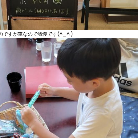
すが車なので我慢です(^_^;)