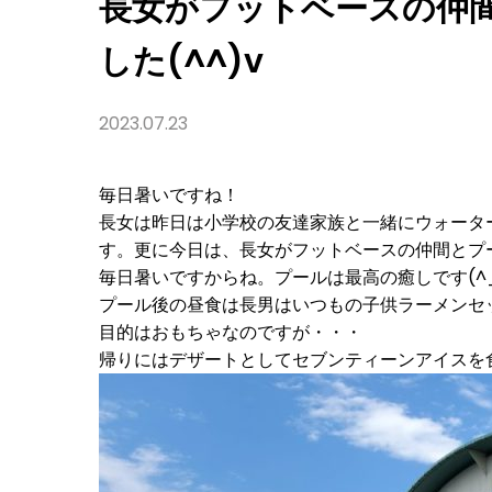
長女がフットベースの仲
の
プ
ー
した(^^)v
ル
に
出
か
2023.07.23
け
ま
し
た
毎日暑いですね！
(^^)v
長女は昨日は小学校の友達家族と一緒にウォータ
す。更に今日は、長女がフットベースの仲間とプ
毎日暑いですからね。プールは最高の癒しです(^_^
プール後の昼食は長男はいつもの子供ラーメンセ
目的はおもちゃなのですが・・・
帰りにはデザートとしてセブンティーンアイスを食