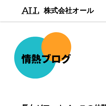
長
続きを読む
">
女
株式会社オール
が
フ
ッ
ト
ベ
ー
ス
の
仲
間
と
プ
情熱ブログ
ー
ル
に
出
か
け
た
の
で
長
男
と
近
く