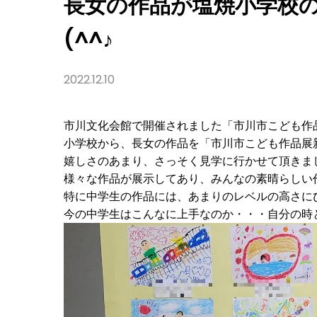
長女の作品が塩焼小学校
展」
に
選
(^^♪
ば
れ
ま
し
2022.12.10
た
(^^♪
市川文化会館で開催されました「市川市こども作品
小学校から、長女の作品を「市川市こども作品展
嬉しさのあまり、さっそく見学に行かせて頂きま
様々な作品が展示してあり、みんなの素晴らしい作
特に中学生の作品には、あまりのレベルの高さに
今の中学生はこんなに上手なのか・・・自分の時と