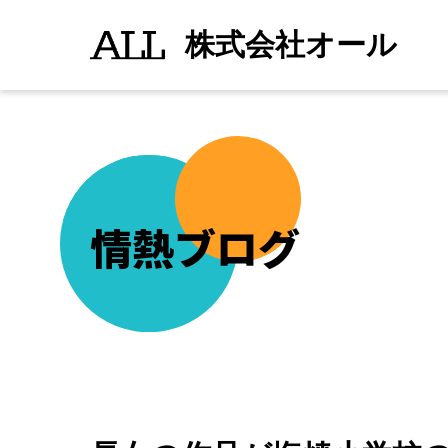
長
続きを読む
">
女
株式会社オール
の
作
品
が
塩
焼
小
学
校
の
代
表
情熱ブログ
と
し
て
「市
川
市
こ
ど
も
作
品
展
新
聞