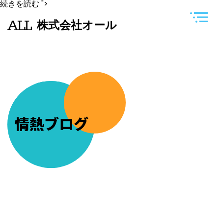
長
続きを読む
">
女
の
株式会社オール
９
歳
の
誕
生
日
の
お
祝
い
を
し
情熱ブログ
ま
し
た
(#^.^#)