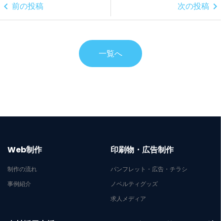
chevron_left
chevron_right
前の投稿
次の投稿
一覧へ
Web制作
印刷物・広告制作
制作の流れ
パンフレット・広告・チラシ
事例紹介
ノベルティグッズ
求人メディア