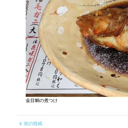
金目鯛の煮つけ
chevron_left
前の投稿