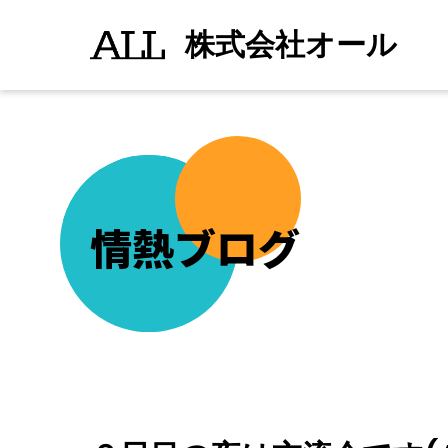
２
続きを読む
">
日
株式会社オール
目
の
夜
は
交
流
会
で
す
(^_^)/
さ
す
情熱ブログ
が
北
海
道！
カ
ニ
三
昧
(>_<)