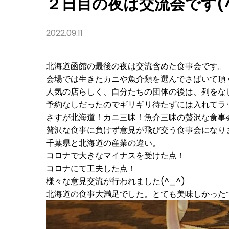
２日目の夜は交流会です(^
2022.09.11
北海道函館の最後の夜は交流含めた食事会です。
会場では生きたカニや魚介類を選んでさばいて頂く
人気の店らしく、自分たちの団体の後は、列をな
予約なしだったのでギリギリ待たずには入れてラッキ
さすが北海道！カニ三昧！魚介三昧の贅沢な食事
贅沢な食事に負けず意見が飛び交う食事会になりまし
千葉県と北海道の産業の違い。
コロナで大きなマイナスを受けた点！
コロナにて工夫した点！
様々な意見交流が行われました(^_^)
北海道の食事大満足でした。とても美味しかったです