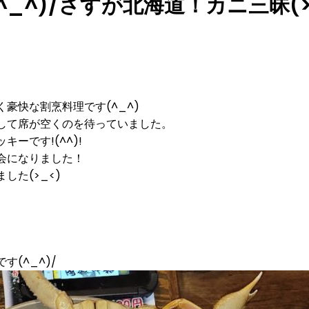
_^)/さすが北海道！カニ三昧(>
豪快な割烹料理です(^_^)
して席が空くのを待っていました。
ーです!(^^)!
会になりました！
た(>_<)
(^_^)/