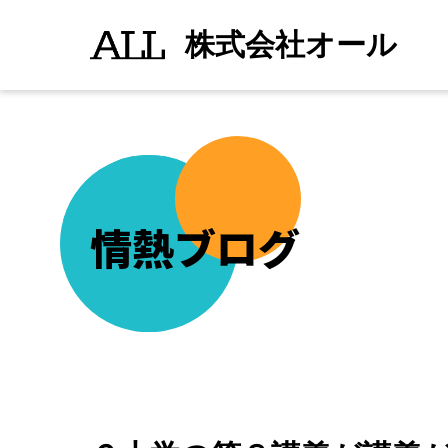
Ｃ
続きを読む
">
大
株式会社オール
学
の
第
８
講
義
が
講
義
が
終
了
情熱ブログ
し
た
の
で
学
食
で
昼
食
で
す。