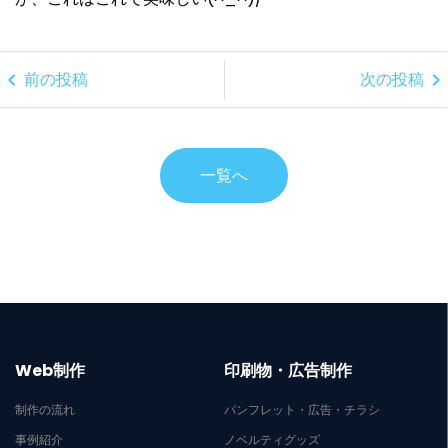
chevron_left
chevron_right
前の投稿
次の投稿
一覧へ
Web制作
印刷物・広告制作
制作の流れ
パンフレット・広告・チラシ
事例紹介
ノベルティグッズ