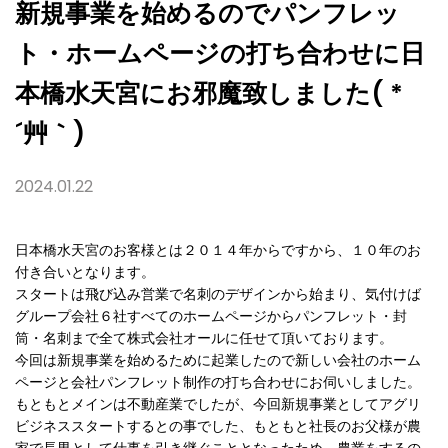
に
新規事業を始めるのでパンフレッ
日
本
ト・ホームページの打ち合わせに日
橋
水
天
本橋水天宮にお邪魔致しました( *
宮
に
´艸｀)
お
邪
魔
致
2024.01.22
し
ま
し
た
日本橋水天宮のお客様とは２０１４年からですから、１０年のお
(
付き合いとなります。
*
´艸
スタートは飛び込み営業で名刺のデザインから始まり、気付けば
｀)
グループ会社６社すべてのホームページからパンフレット・封
筒・名刺まで全て株式会社オールに任せて頂いております。
今回は新規事業を始めるために起業したので新しい会社のホーム
ページと会社パンフレット制作の打ち合わせにお伺いしました。
もともとメインは不動産業でしたが、今回新規事業としてアグリ
ビジネススタートするとの事でした、もともと社長のお父様が農