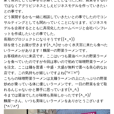
家で長男として仕事を引き継ぐこととなったため、農業をするの
ではなくアグリビジネスとしえビジネスモデルを作っていきたい
との事です。
どう展開するかも一緒に相談していきたいとの事でしたのでコン
サルティングとしても関わっていくことになります。ビジネスモ
デルを企画するとともに具現化したホームページと会社パンフレ
ットを作成したいとの事でした。
長期のプロジェクトになりそうです((+_+))
頭を使うとお腹が空きます(^_^;)せっかく水天宮に来たら食べた
いラーメンがあります！麵屋一の野菜ラーメンです。
お客様終わりに来店です。ここはいつも醤油ベースの野菜ラーメ
ンを食べていたのですが今回は寒いので初めて味噌野菜ラーメン
を注文。ここは麺を普通・中盛・大盛が無料で選べる良心的なお
店です。この気持ちが嬉しいですよね(*^▽^*)
こちらの味噌野菜ラーメンは太麺ラーメンの上にたっぷりの野菜
炒めが乗っている体に優しいラーメンです。一日の野菜を全て取
れるんじゃないかと勝手に思っています(^_^;)
今までは醤油でしたが味噌も美味しかったです(^_^)/
麵屋一さん、いつも美味しいラーメンをありがとうございます
(*^▽^*)