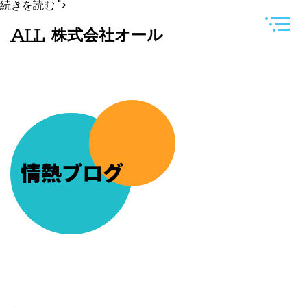
新
続きを読む
">
規
事
株式会社オール
業
を
始
め
る
の
で
パ
ン
フ
レ
ッ
情熱ブログ
ト・
ホ
ー
ム
ペ
ー
ジ
の
打
ち
合
わ
せ