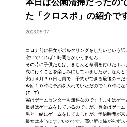
本日は公園清掃だったの
日
に
家
た「クロスポ」の紹介です(
族
で
遊
び
2023.05.07
に
行
っ
た
コロナ前に長女がボルタリングをしたいという話
「ク
ロ
空いていれば１時間もかかりません。
ス
その時に子供たちは、きちんと命綱を付けたボル
ポ」
の
次に行くことを楽しみにしていましたが、なんと
紹
実は４月３０日も雨で、予約ができる最後の日だ
介
で
今回１０時に予約を入れていただので１０時にな
す
(^^)/
(T_T)
実はゲームセンターも無料なのです！まずはゲーム
長男はゲームをしているのですが、長女はゲーム
男と一緒にゲームをしてましたが、予約時間が来
長女は本当にすごいのです。高い所に怖がらずス