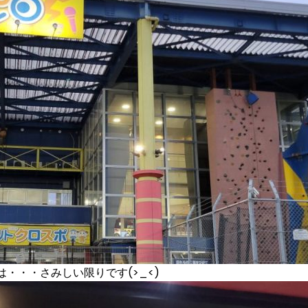
・・・さみしい限りです(>_<)