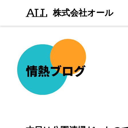
本
続きを読む
">
日
株式会社オール
は
公
園
清
掃
だ
っ
た
の
で
す
が
情熱ブログ
雨
で
延
期
に
な
っ
た
の
で
４
月
３
０