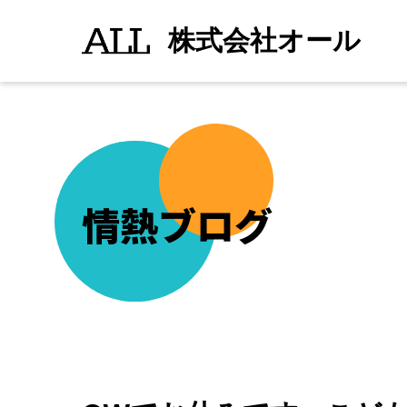
GW
続きを読む
">
で
株式会社オール
お
休
み
で
す。
こ
ど
も
の
日
も
近
情熱ブログ
い
の
で
長
男
の
希
望
は
「恐
竜」
が
見
た