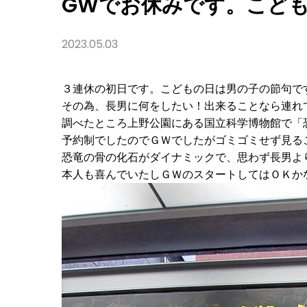
GWでお休みです。こど
い！
2023.05.03
３連休の初日です。こどもの日は男の子の節句で
その為、長男に何をしたい！出来ることなら連れ
調べたところ上野公園にある国立科学博物館で「恐
予約制でしたのでＧＷでしたがゴミゴミせず見る
恐竜の骨の化石がダイナミックで、思わず長男よ
本人も喜んでいたしＧＷのスタートしてはＯＫか